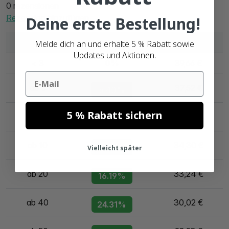
0 rezensionen
Rezension hinzufügen
Deine erste Bestellung!
Anzahl
Discount
Per unit
Melde dich an und erhalte 5 % Rabatt sowie
Updates und Aktionen.
< 3
0%
39,66 €
Email
ab 3
37,52 €
5.40%
5 % Rabatt sichern
ab 5
36,44 €
8.12%
ab 10
34,30 €
13.51%
Vielleicht später
ab 20
33,24 €
16.19%
ab 40
30,02 €
24.31%