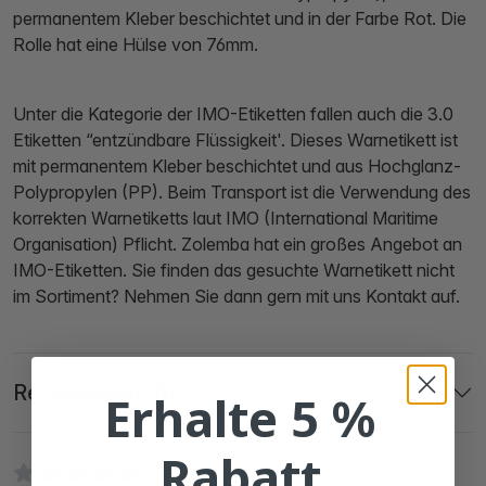
permanentem Kleber beschichtet und in der Farbe Rot. Die
Rolle hat eine Hülse von 76mm.
Unter die Kategorie der IMO-Etiketten fallen auch die 3.0
Etiketten “entzündbare Flüssigkeit'. Dieses Warnetikett ist
mit permanentem Kleber beschichtet und aus Hochglanz-
Polypropylen (PP). Beim Transport ist die Verwendung des
korrekten Warnetiketts laut IMO (International Maritime
Organisation) Pflicht. Zolemba hat ein großes Angebot an
IMO-Etiketten. Sie finden das gesuchte Warnetikett nicht
im Sortiment? Nehmen Sie dann gern mit uns Kontakt auf.
Rezensionen (0)
Erhalte 5 %
Rabatt