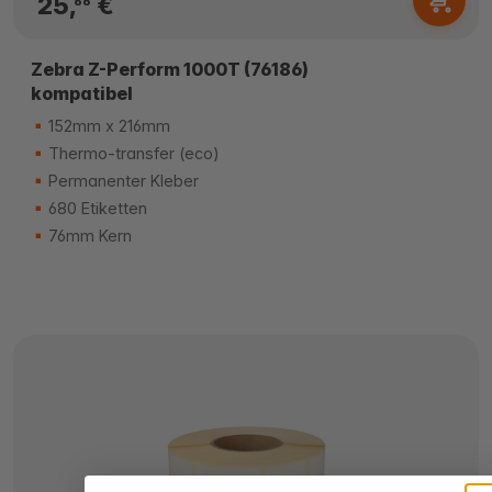
25,
€
66
Zebra Z-Perform 1000T (76186)
kompatibel
152mm x 216mm
Thermo-transfer (eco)
Permanenter Kleber
680 Etiketten
76mm Kern