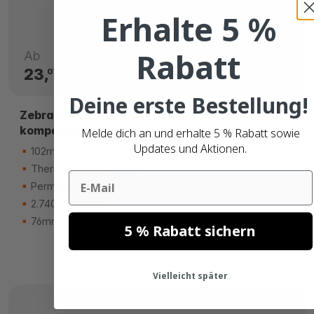
Erhalte 5 %
Rabatt
Ab
23,
€
07
Deine erste Bestellung!
Zebra Z-Select 2000T (880134-050)
kompatibel
Melde dich an und erhalte 5 % Rabatt sowie
Updates und Aktionen.
102mm x 51mm
Thermo-transfer (top)
Email
Permanenter Kleber
2.740 Etiketten
76mm Kern
5 % Rabatt sichern
Vielleicht später