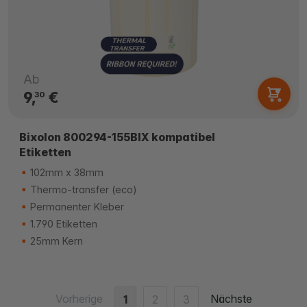
Ab
9,
€
30
Bixolon 800294-155BIX kompatibel
Etiketten
102mm x 38mm
Thermo-transfer (eco)
Permanenter Kleber
1.790 Etiketten
25mm Kern
Vorherige
Nächste
1
2
3