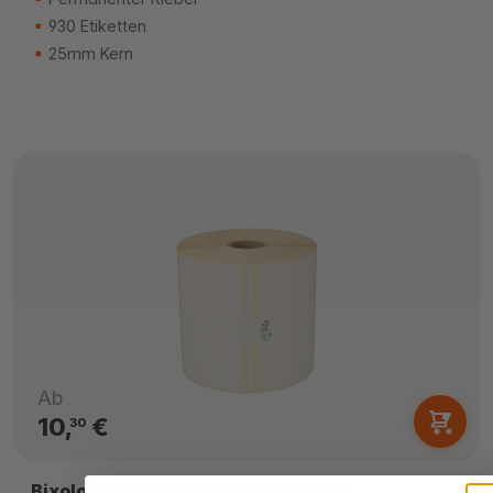
930 Etiketten
25mm Kern
Ab
10,
€
30
Bixolon 880191-076DBIX kompatibel