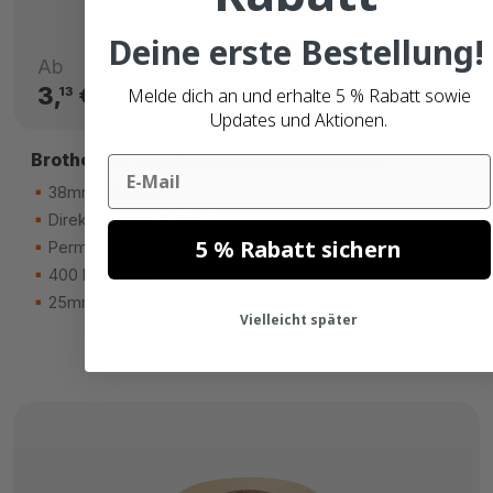
Deine erste Bestellung!
Ab
3,
€
Melde dich an und erhalte 5 % Rabatt sowie
13
Updates und Aktionen.
Brother DK-11208 kompatible Etiketten
Email
38mm x 90mm
Direkt thermisch (top)
5 % Rabatt sichern
Permanenter Kleber
400 Etiketten
25mm Kern
Vielleicht später