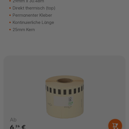
29mm x 30.48m
Direkt thermisch (top)
Permanenter Kleber
Kontinuierliche Länge
25mm Kern
Ab
6,
€
26