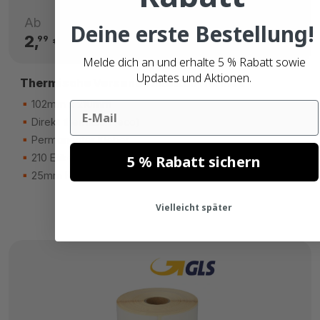
Ab
Deine erste Bestellung!
2,
€
99
Melde dich an und erhalte 5 % Rabatt sowie
Updates und Aktionen.
Thermische Versandetiketten Hermes
102mm x 210mm
Email
Direkt thermisch (eco)
Permanenter Kleber
210 Etiketten
5 % Rabatt sichern
25mm Kern
Vielleicht später