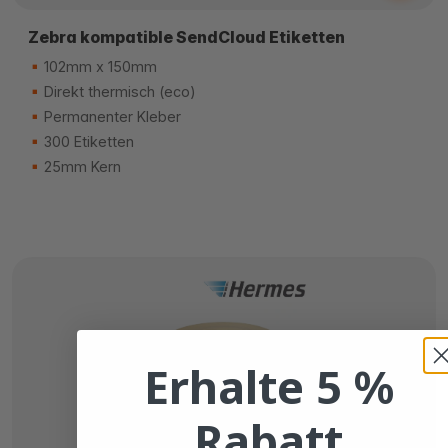
Zebra kompatible SendCloud Etiketten
102mm x 150mm
Direkt thermisch (eco)
Permanenter Kleber
300 Etiketten
25mm Kern
Erhalte 5 %
Rabatt