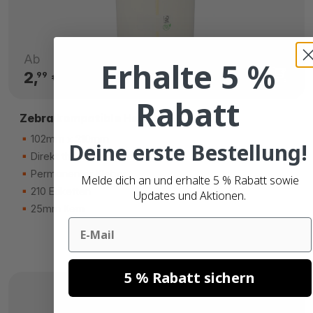
Ab
Erhalte 5 %
2,
€
99
Rabatt
Zebra kompatible Hermes Etiketten
102mm x 210mm
Deine erste Bestellung!
Direkt thermisch (eco)
Permanenter Kleber
Melde dich an und erhalte 5 % Rabatt sowie
210 Etiketten
Updates und Aktionen.
25mm Kern
Email
5 % Rabatt sichern