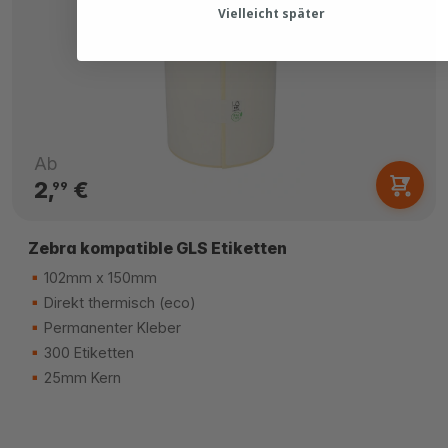
Vielleicht später
Ab
2,
€
99
Zebra kompatible GLS Etiketten
102mm x 150mm
Direkt thermisch (eco)
Permanenter Kleber
300 Etiketten
25mm Kern