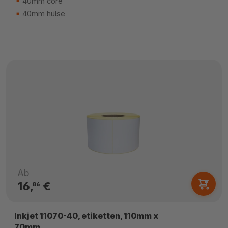
40mm core
40mm hülse
Ab
16,
€
86
Inkjet 11070-40, etiketten, 110mm x
70mm