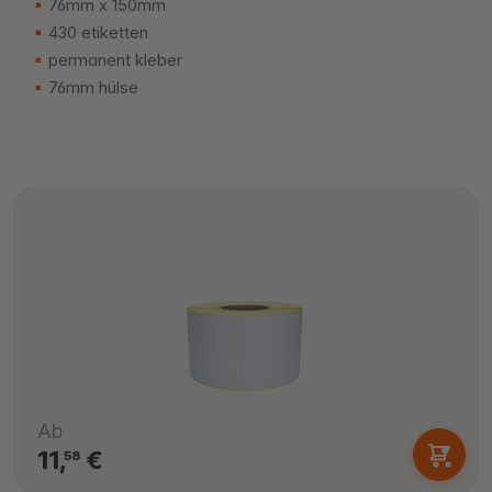
76mm x 150mm
430 etiketten
permanent kleber
76mm hülse
Ab
11,
€
58