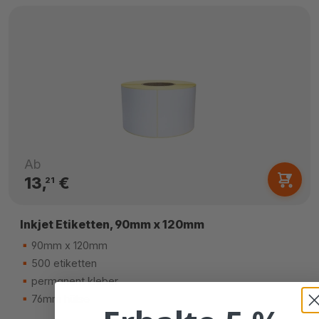
Ab
13,
€
21
Inkjet Etiketten, 90mm x 120mm
90mm x 120mm
500 etiketten
permanent kleber
76mm hülse