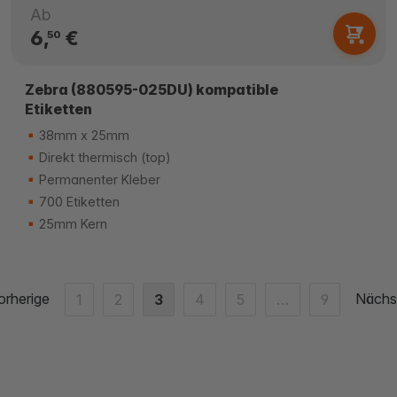
Ab
6,
€
50
Zebra (880595-025DU) kompatible
Etiketten
38mm x 25mm
Direkt thermisch (top)
Permanenter Kleber
700 Etiketten
25mm Kern
orherige
Nächs
1
2
3
4
5
…
9