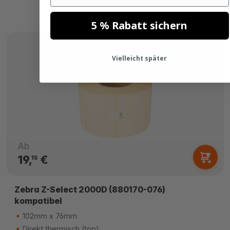
5 % Rabatt sichern
Vielleicht später
Ab
19,
€
15
Zebra Z-Select 2000D (880170-076)
kompatibel
102mm x 76mm
Direkt thermisch (top)