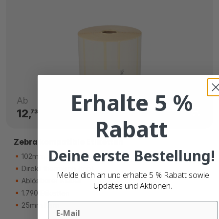
Erhalte 5 %
Ab
12,
€
73
Rabatt
Zebra kompatible Etiketten
Deine erste Bestellung!
102mm x 38mm
Direkt thermisch (top)
Melde dich an und erhalte 5 % Rabatt sowie
Ablösbarer Kleber
Updates und Aktionen.
1.790 Etiketten
Email
25mm Kern