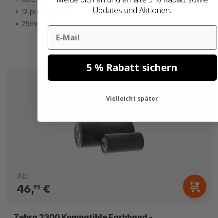
Updates und Aktionen.
12 pro Packung
25mm hülse
Email
5 % Rabatt sichern
Vielleicht später
Ab
46,
€
95
Zebra 2300 Kompatible Farbband -