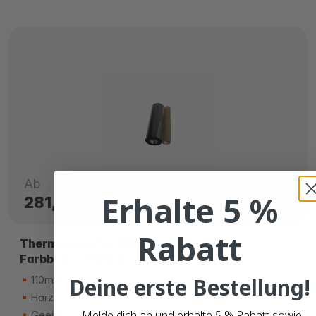
Ab
Erhalte 5 %
281,
€
95
Rabatt
Thermotransfer 5095 Kompatible
Farbband - 110mm x 450m
Deine erste Bestellung!
110mm x 450m
Harz
Melde dich an und erhalte 5 % Rabatt sowie
Geeignet für PP/PET-Etiketten