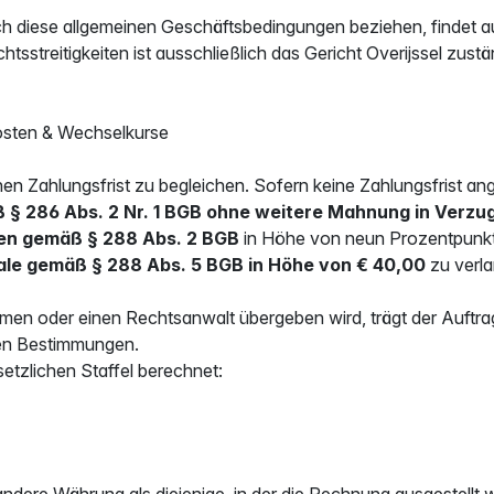
h diese allgemeinen Geschäftsbedingungen beziehen, findet a
streitigkeiten ist ausschließlich das Gericht Overijssel zustä
osten & Wechselkurse
 Zahlungsfrist zu begleichen. Sofern keine Zahlungsfrist ang
 § 286 Abs. 2 Nr. 1 BGB ohne weitere Mahnung in Verzu
en gemäß § 288 Abs. 2 BGB
in Höhe von neun Prozentpunkte
le gemäß § 288 Abs. 5 BGB in Höhe von € 40,00
zu verla
men oder einen Rechtsanwalt übergeben wird, trägt der Auftr
en Bestimmungen.
tzlichen Staffel berechnet:
e andere Währung als diejenige, in der die Rechnung ausgestell