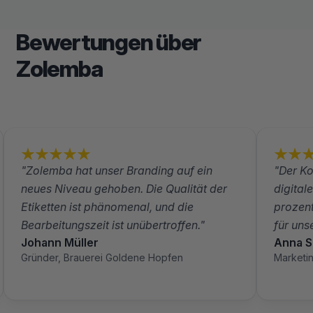
Bewertungen über
Zolemba
"Zolemba hat unser Branding auf ein
"Der Ko
neues Niveau gehoben. Die Qualität der
digital
Etiketten ist phänomenal, und die
prozent
Bearbeitungszeit ist unübertroffen."
für un
Johann Müller
Anna S
Gründer, Brauerei Goldene Hopfen
Marketi