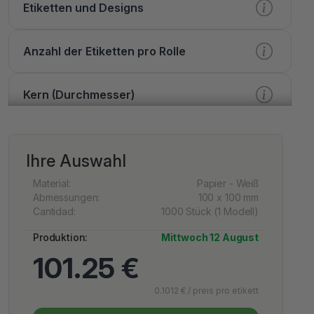
Etiketten und Designs
Anzahl der Etiketten pro Rolle
Kern (Durchmesser)
Verarbeitung
Ihre Auswahl
Druck
Material:
Papier - Weiß
Abmessungen:
100 x 100 mm
Cantidad:
1000 Stück (1 Modell)
Lack
Produktion:
Mittwoch 12 August
101.25 €
Extra Optionen
0.1012 € / preis pro etikett
Dienstleistungen