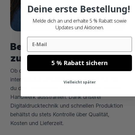
Deine erste Bestellung!
Melde dich an und erhalte 5 % Rabatt sowie
Updates und Aktionen.
Email
Bereit, dein Weinetikett
zu gestalten?
5 % Rabatt sichern
Ob du ein kleines Weingut führst oder
international vertreibst, mit Zolemba machst
Vielleicht später
du den Unterschied mit Etiketten, die echtes
Handwerk ausstrahlen. Dank unserer
Digitaldrucktechnik und schnellen Produktion
behältst du stets Kontrolle über Qualität,
Kosten und Lieferzeit.