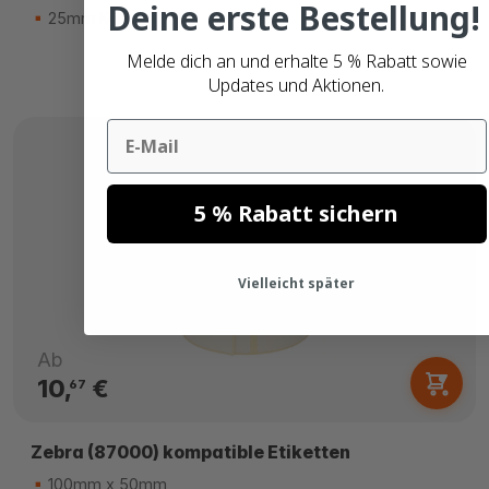
Deine erste Bestellung!
25mm Kern
Melde dich an und erhalte 5 % Rabatt sowie
Updates und Aktionen.
Email
5 % Rabatt sichern
Vielleicht später
Ab
10,
€
67
Zebra (87000) kompatible Etiketten
100mm x 50mm