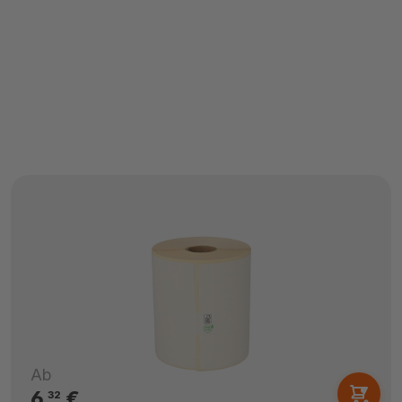
Ab
6,
€
32