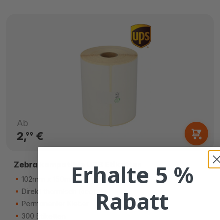
Ab
2,
€
99
Zebra kompatible UPS Etiketten
Erhalte 5 %
102mm x 150mm
Rabatt
Direkt thermisch (eco)
Permanenter Kleber
300 Etiketten