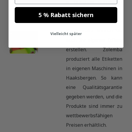
in unserem Sortiment?
Kein Problem! Über
5 % Rabatt sichern
unseren Etiketten-
Konfigurator können Sie
Vielleicht später
auch Ihr eigenes Etikett
erstellen. Zolemba
produziert alle Etiketten
in eigenen Maschinen in
Haaksbergen. So kann
eine Qualitätsgarantie
gegeben werden, und die
Produkte sind immer zu
wettbewerbsfähigen
Preisen erhältlich.