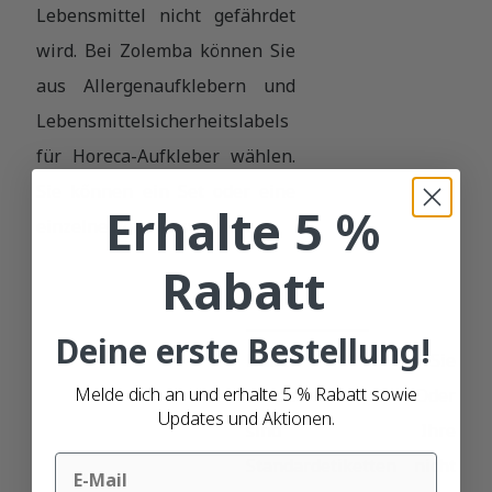
Lebensmittel nicht gefährdet
wird. Bei Zolemba können Sie
aus Allergenaufklebern und
Lebensmittelsicherheitslabels
für Horeca-Aufkleber wählen.
Sie können ein Set oder eine
Erhalte 5 %
einzelne Rolle auswählen.
Rabatt
Deine erste Bestellung!
Haben Sie
Melde dich an und erhalte 5 % Rabatt sowie
Sonderwünsche? Oder
Updates und Aktionen.
sind Ihre
Email
Standardetiketten nicht