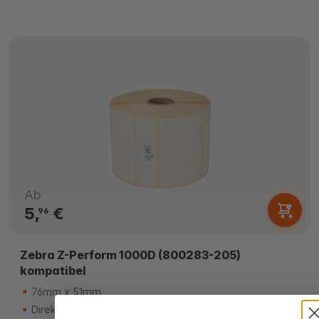
Ab
5,
€
96
Zebra Z-Perform 1000D (800283-205)
kompatibel
76mm x 51mm
Direkt thermisch (eco)