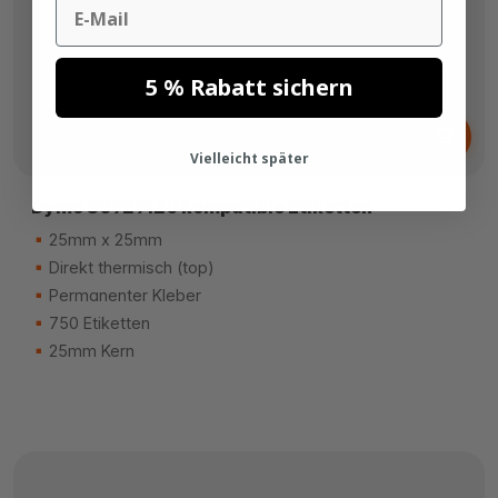
Email
5 % Rabatt sichern
Ab
3,
€
48
Vielleicht später
Dymo S0929120 kompatible Etiketten
25mm x 25mm
Direkt thermisch (top)
Permanenter Kleber
750 Etiketten
25mm Kern