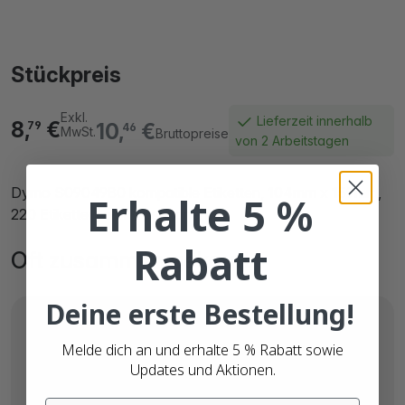
Stückpreis
Exkl.
Lieferzeit innerhalb
8,
€
10,
€
79
46
MwSt.
Bruttopreise
von 2 Arbeitstagen
Dymo S0904980 kompatible Etiketten, 104mm x 159mm,
Erhalte 5 %
220 Etiketten, weiß, permanent
Rabatt
Oft zusammen gekauft
Deine erste Bestellung!
Melde dich an und erhalte 5 % Rabatt sowie
Updates und Aktionen.