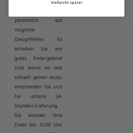
prüft unsere DTP-
Vielleicht später
Abteilung Ihr Design
persönlich auf
mögliche
Designfehler. So
erhalten Sie ein
gutes Endergebnis!
Und wenn es mal
schnell gehen muss,
entscheiden Sie sich
für unsere 24-
Stunden-Lieferung.
Sie können Ihre
Datei bis 15:00 Uhr