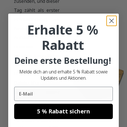
zusenden, und dieser
Tag zählt als erster
Produktionstag. Das
Erhalte 5 %
Bestellen Ihrer
Aufkleber ist mit
Rabatt
unserem
benutzerfreundlichen
Deine erste Bestellung!
Konfigurator einfach.
Melde dich an und erhalte 5 % Rabatt sowie
Unser automatisches
Updates und Aktionen.
Dateiprüfungssystem
Email
überprüft immer
mehr als 100 Punkte,
und mit dem Service
5 % Rabatt sichern
Level First Class