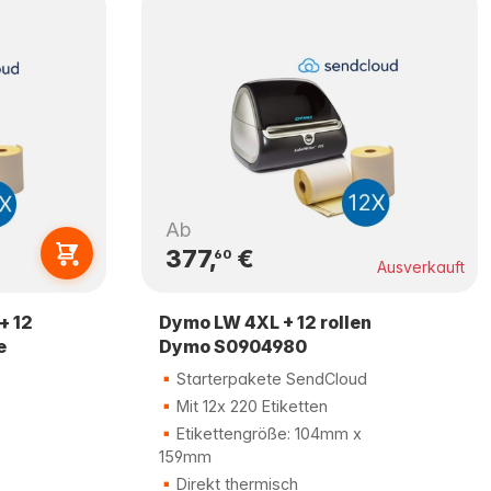
Ab
377,
€
60
Ausverkauft
+ 12
Dymo LW 4XL + 12 rollen
e
Dymo S0904980
Starterpakete SendCloud
Mit 12x 220 Etiketten
Etikettengröße: 104mm x
159mm
Direkt thermisch