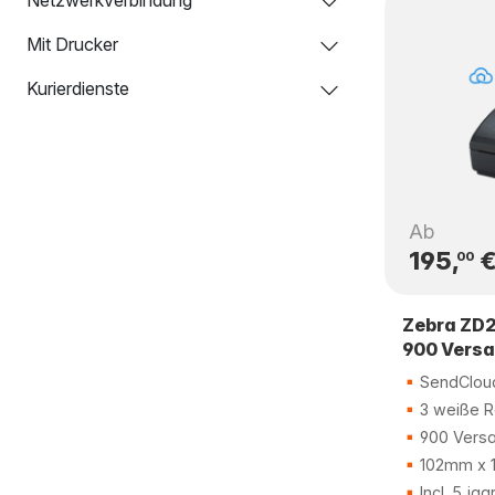
Mit Drucker
Kurierdienste
Ab
195,
00
Zebra ZD2
900 Versa
SendCloud
3 weiße R
900 Versa
102mm x 
Incl. 5 jaa