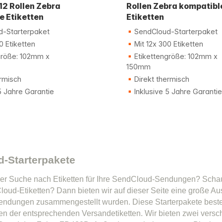
12 Rollen Zebra
Rollen Zebra kompatibl
e Etiketten
Etiketten
-Starterpaket
SendCloud-Starterpaket
0 Etiketten
Mit 12x 300 Etiketten
größe: 102mm x
Etikettengröße: 102mm x
150mm
rmisch
Direkt thermisch
5 Jahre Garantie
Inklusive 5 Jahre Garantie
-Starterpakete
der Suche nach Etiketten für Ihre SendCloud-Sendungen? Schau
Cloud-Etiketten? Dann bieten wir auf dieser Seite eine große Au
dungen zusammengestellt wurden. Diese Starterpakete besteh
en der entsprechenden Versandetiketten. Wir bieten zwei versc