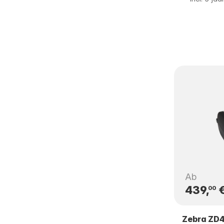
Ab
439,
00
Zebra ZD4