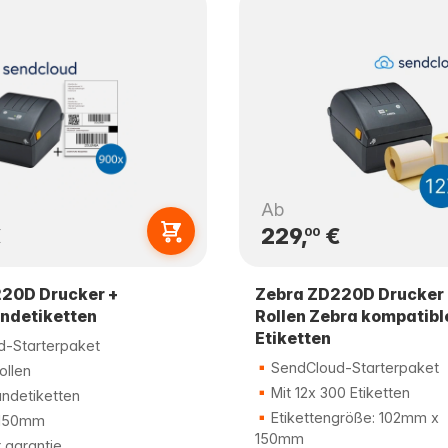
Ab
€
229,
€
00
20D Drucker +
Zebra ZD220D Drucker 
ndetiketten
Rollen Zebra kompatibl
Etiketten
-Starterpaket
SendCloud-Starterpaket
ollen
Mit 12x 300 Etiketten
ndetiketten
Etikettengröße: 102mm x
150mm
150mm
r garantie