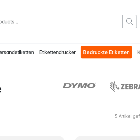
ersandetiketten
Etikettendrucker
Bedruckte Etiketten
K
e
5
Artikel g