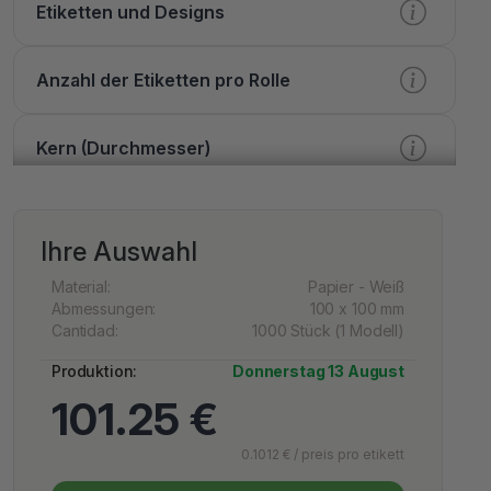
Etiketten und Designs
Anzahl der Etiketten pro Rolle
Kern (Durchmesser)
Verarbeitung
Ihre Auswahl
Druck
Material:
Papier - Weiß
Abmessungen:
100 x 100 mm
Cantidad:
1000 Stück (1 Modell)
Lack
Produktion:
Donnerstag 13 August
101.25 €
Extra Optionen
0.1012 € / preis pro etikett
Dienstleistungen