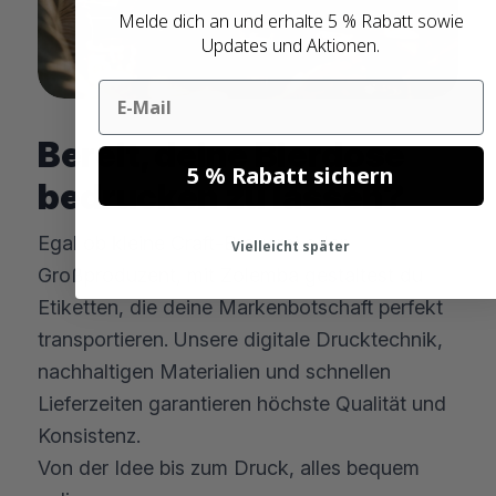
Melde dich an und erhalte 5 % Rabatt sowie
Updates und Aktionen.
Email
Bereit, deine Bierdose
5 % Rabatt sichern
bedrucken zu lassen?
Egal ob kleine Craft-Brauerei oder
Vielleicht später
Großproduzent, mit Zolemba gestaltest du
Etiketten, die deine Markenbotschaft perfekt
transportieren. Unsere digitale Drucktechnik,
nachhaltigen Materialien und schnellen
Lieferzeiten garantieren höchste Qualität und
Konsistenz.
Von der Idee bis zum Druck, alles bequem