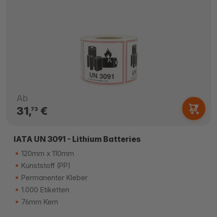
Ab
31,
€
73
IATA UN 3091 - Lithium Batteries
120mm x 110mm
Kunststoff (PP)
Permanenter Kleber
1.000 Etiketten
76mm Kern