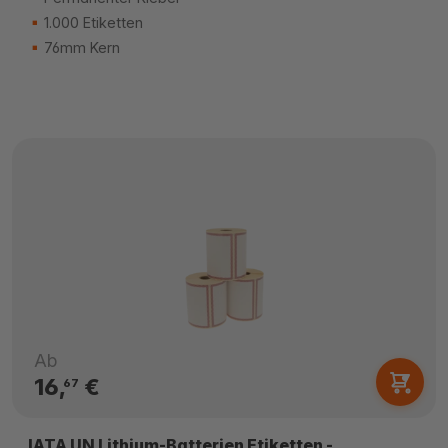
1.000 Etiketten
76mm Kern
Ab
16,
€
67
IATA UN Lithium-Batterien Etiketten -