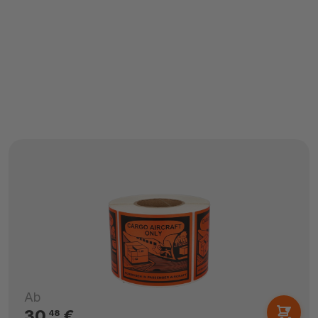
Ab
30,
€
48