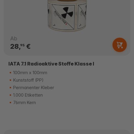
Ab
28,
€
95
IATA 7.1 Radioaktive Stoffe Klasse I
100mm x 100mm
Kunststoff (PP)
Permanenter Kleber
1.000 Etiketten
76mm Kern