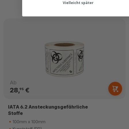
Vielleicht später
Ab
28,
€
95
IATA 6.2 Ansteckungsgefährliche
Stoffe
100mm x 100mm
Kunststoff (PP)