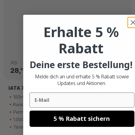
Erhalte 5 %
Rabatt
Deine erste Bestellung!
Ab
28,
€
95
Melde dich an und erhalte 5 % Rabatt sowie
Updates und Aktionen.
IATA 7.2 Radioaktive Stoffe Klasse II
Email
100mm x 100mm
Kunststoff (PP)
Permanenter Kleber
5 % Rabatt sichern
1.000 Etiketten
76mm Kern