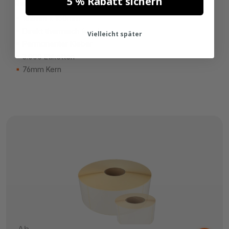
5 % Rabatt sichern
Rolle - Für Druckmaschinen.
102mm x 150mm
Direkt thermisch (eco)
Vielleicht später
Permanenter Kleber
3.000 Etiketten
76mm Kern