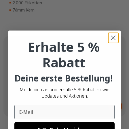
2.000 Etiketten
76mm Kern
Erhalte 5 %
Rabatt
Deine erste Bestellung!
Melde dich an und erhalte 5 % Rabatt sowie
Updates und Aktionen.
Ab
42,
€
Email
61
Versandetiketten - 3000 Etiketten pro