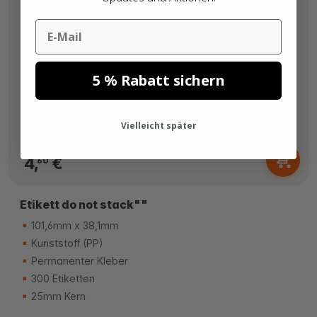
Email
5 % Rabatt sichern
Vielleicht später
Ab
4,
€
60
Etikett do not stack""
101,6mm x 38,1mm
Kunststoff (PP)
Permanenter Kleber
300 Etiketten
25mm Kern