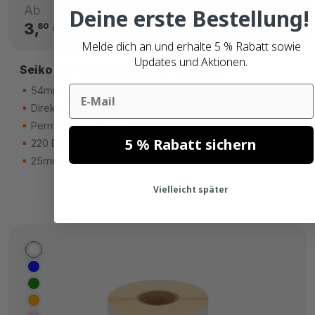
Ab
Deine erste Bestellung!
3,
€
80
Melde dich an und erhalte 5 % Rabatt sowie
Updates und Aktionen.
Seiko SLP-SRL kompatible Etiketten
Email
54mm x 101mm
Direkt thermisch (top)
Permanenter Kleber
5 % Rabatt sichern
220 Etiketten
25mm Kern
Vielleicht später