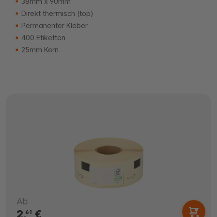
38mm x 90mm
Direkt thermisch (top)
Permanenter Kleber
400 Etiketten
25mm Kern
Ab
2,
€
61