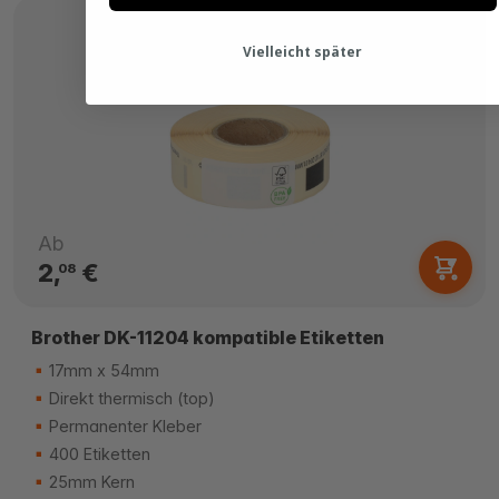
Vielleicht später
Ab
2,
€
08
Brother DK-11204 kompatible Etiketten
17mm x 54mm
Direkt thermisch (top)
Permanenter Kleber
400 Etiketten
25mm Kern