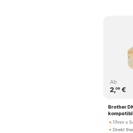
Ab
2,
€
08
Brother D
kompatibl
17mm x 
Direkt the