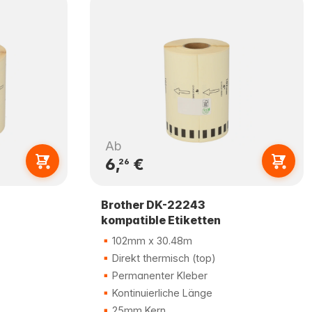
Ab
6,
€
26
Brother DK-22243
kompatible Etiketten
102mm x 30.48m
Direkt thermisch (top)
Permanenter Kleber
Kontinuierliche Länge
25mm Kern