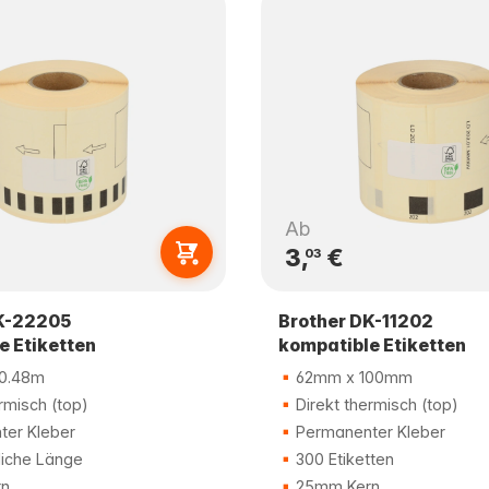
Ab
3,
€
03
K-22205
Brother DK-11202
e Etiketten
kompatible Etiketten
0.48m
62mm x 100mm
rmisch (top)
Direkt thermisch (top)
er Kleber
Permanenter Kleber
liche Länge
300 Etiketten
n
25mm Kern