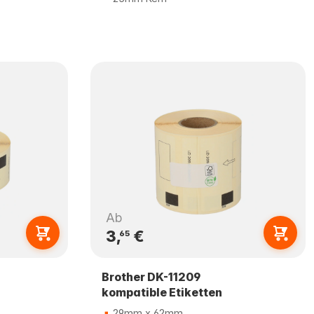
Ab
3,
€
65
Brother DK-11209
kompatible Etiketten
29mm x 62mm