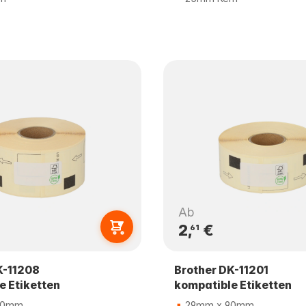
Ab
2,
€
61
K-11208
Brother DK-11201
e Etiketten
kompatible Etiketten
90mm
29mm x 90mm