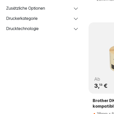
Zusätzliche Optionen
Druckerkategorie
Drucktechnologie
Ab
3,
€
13
Brother D
kompatibl
38mm x 