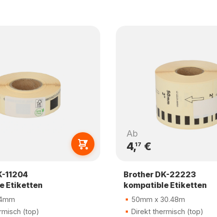
Ab
4,
€
17
K-11204
Brother DK-22223
e Etiketten
kompatible Etiketten
54mm
50mm x 30.48m
rmisch (top)
Direkt thermisch (top)