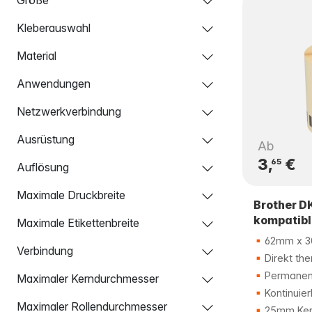
Kleberauswahl
Material
Anwendungen
Netzwerkverbindung
Ausrüstung
Ab
3,
€
65
Auflösung
Maximale Druckbreite
Brother D
kompatibl
Maximale Etikettenbreite
62mm x 3
Verbindung
Direkt the
Permanent
Maximaler Kerndurchmesser
Kontinuier
Maximaler Rollendurchmesser
25mm Ker