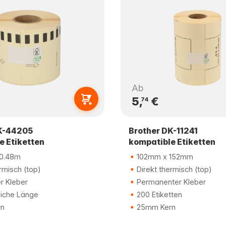
Ab
5,
€
74
K-44205
Brother DK-11241
e Etiketten
kompatible Etiketten
0.48m
102mm x 152mm
rmisch (top)
Direkt thermisch (top)
r Kleber
Permanenter Kleber
liche Länge
200 Etiketten
n
25mm Kern