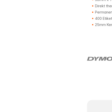
Direkt the
Permanent
400 Etike
25mm Ker