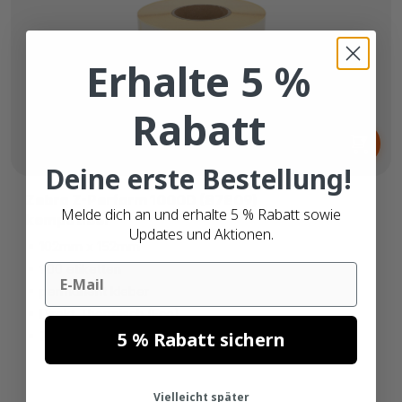
Erhalte 5 %
Rabatt
Ab
15,
€
55
Deine erste Bestellung!
Zebra Z-Perform 1000D (87809)
Melde dich an und erhalte 5 % Rabatt sowie
kompatibel
Updates und Aktionen.
102mm x 152mm
900 etiketten
Email
permanent kleber
Direkt Thermisch (Eco)
5 % Rabatt sichern
76mm hülse
Vielleicht später