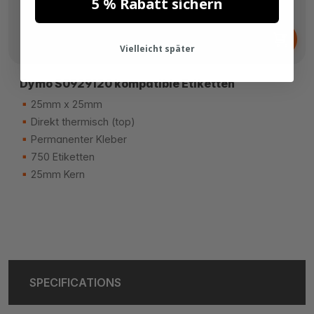
5 % Rabatt sichern
Ab
3,
€
48
Vielleicht später
Dymo S0929120 kompatible Etiketten
25mm x 25mm
Direkt thermisch (top)
Permanenter Kleber
750 Etiketten
25mm Kern
SPECIFICATIONS