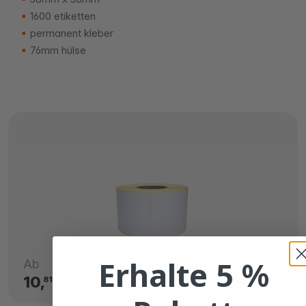
1600 etiketten
permanent kleber
76mm hülse
Erhalte 5 %
Ab
10,
€
81