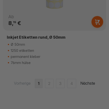
Ab
8,
€
15
Inkjet Etiketten rund, Ø 50mm
Ø 50mm
1250 etiketten
permanent kleber
76mm hülse
Vorherige
Nächste
1
2
3
4