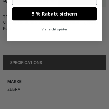
6,
€
MwSt.
Bruttopreise
2 Arbeitstagen
5 % Rabatt sichern
TTR Zebra SendCloud (800294-605) kompatibel
VersandEtikett, 102mm x 152mm, 300 Etiketten, 25mm
Kern
Vielleicht später
SPECIFICATIONS
MARKE
ZEBRA