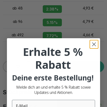
ab 48
4,93 €
2.38%
ab 96
4,79 €
5.15%
ab 492
4,66 €
7.72%
Erhalte 5 %
Rabatt
In den Warenkorb
Deine erste Bestellung!
Melde dich an und erhalte 5 % Rabatt sowie
Stückpreis
Updates und Aktionen.
Email
Exkl.
Lieferzeit innerhalb von
5,
€
05
01