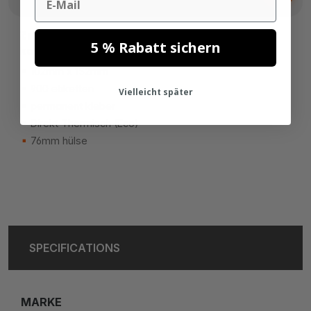
Zebra Z-Perform 1000D (87809)
5 % Rabatt sichern
kompatibel
102mm x 152mm
900 etiketten
Vielleicht später
permanent kleber
Direkt Thermisch (Eco)
76mm hülse
SPECIFICATIONS
MARKE