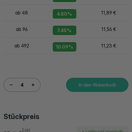
ab 48
11,89 €
4.80%
ab 96
11,56 €
7.45%
ab 492
11,23 €
10.09%
In den Warenkorb
Stückpreis
Exkl.
Lieferzeit innerhalb