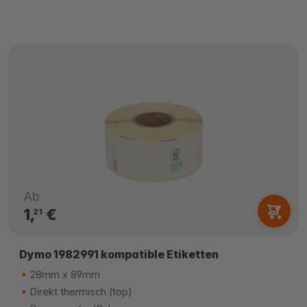
Ab
1,
€
21
Dymo 1982991 kompatible Etiketten
28mm x 89mm
Direkt thermisch (top)