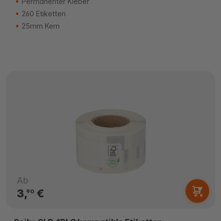
Permanenter Kleber
260 Etiketten
25mm Kern
Ab
3,
€
90