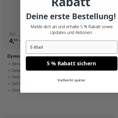
Rabatt
Deine erste Bestellung!
Melde dich an und erhalte 5 % Rabatt sowie
Updates und Aktionen.
Ab
4,
€
66
Email
Dymo 99010 kompatible Hochleistungs
5 % Rabatt sichern
28mm x 89mm
Direkt thermisch PP
Permanenter Kleber
Vielleicht später
260 Etiketten
25mm Kern