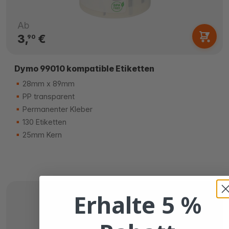
Ab
3,
€
90
Dymo 99010 kompatible Etiketten
28mm x 89mm
PP transparent
Permanenter Kleber
130 Etiketten
25mm Kern
Erhalte 5 %