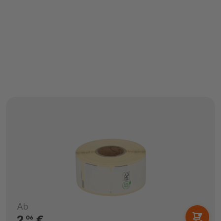
Ab
2,
€
06