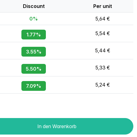
Discount
Per unit
0%
5,64 €
5,54 €
1.77%
5,44 €
3.55%
5,33 €
5.50%
5,24 €
7.09%
In den Warenkorb