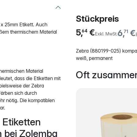
Stückpreis
 x 25mm Etikett. Auch
5,
€
6,
€
64
ißem thermischem Material
71
Exkl. MwSt.
Zebra (880199-025) kompati
weiß, permanent
hermischen Material
Oft zusammen
utet, dass die Etiketten mit
pielsweise der Zebra
färben sich durch
hr nötig. Die kompatiblen
ar.
Etiketten
m bei Zolemba