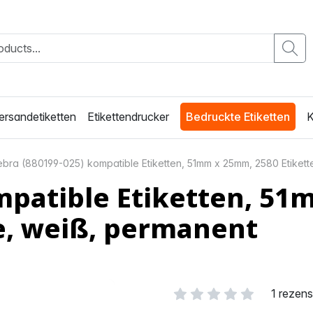
ersandetiketten
Etikettendrucker
Bedruckte Etiketten
K
ebra (880199-025) kompatible Etiketten, 51mm x 25mm, 2580 Etiket
mpatible Etiketten, 5
e, weiß, permanent
1 rezen