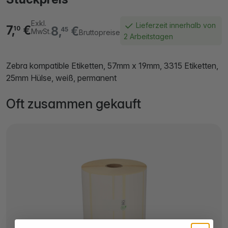
Exkl.
Lieferzeit innerhalb von
7,
€
8,
€
10
45
MwSt.
Bruttopreise
2 Arbeitstagen
Zebra kompatible Etiketten, 57mm x 19mm, 3315 Etiketten,
25mm Hülse, weiß, permanent
Oft zusammen gekauft