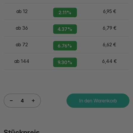
ab 12
6,95 €
2.11%
ab 36
6,79 €
4.37%
ab 72
6,62 €
6.76%
ab 144
6,44 €
9.30%
In den Warenkorb
Stückpreis