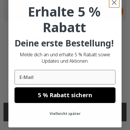
Ab
Erhalte 5 %
11,
€
10
Rabatt
Zebra kompatible Etiketten
102mm x 38mm
Deine erste Bestellung!
Direkt thermisch (top)
Permanenter Kleber
Melde dich an und erhalte 5 % Rabatt sowie
1.790 Etiketten
Updates und Aktionen.
25mm Kern
Email
5 % Rabatt sichern
SPECIFICATIONS
Vielleicht später