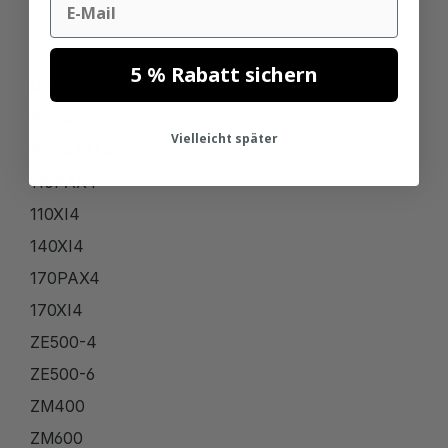
5 % Rabatt sichern
DRUCKERTYP
105SL
Vielleicht später
105SLPLUS
110PAX4
110XI4
140XI4
170PAX4
170XI4
ZE500-4
ZE500-6
ZM400
ZM600