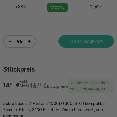
ab 384
11,61 €
17.07%
In den Warenkorb
Stückpreis
Exkl.
Lieferzeit innerhalb
14,
€
16,
€
00
66
MwSt.
Bruttopreise
von 22 Arbeitstagen
Zebra Labels Z-Perform 1000D (3005807) kompatibel,
76mm x 51mm, 3100 Etiketten, 76mm Kern, weiß, eco
permanent