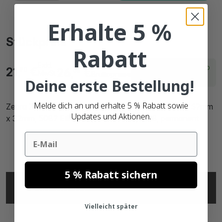
Erhalte 5 %
Stückpreis
Rabatt
Exkl.
Lieferzeit innerhalb
21,
€
26,
€
90
06
MwSt.
Bruttopreise
von 22 Arbeitstagen
Deine erste Bestellung!
Melde dich an und erhalte 5 % Rabatt sowie
Zebra Z-Select 2000T (3006324) kompatibel, Top, 57mm
Updates und Aktionen.
x 32mm, 5087 Etiketten, 76mm Kern, weiß, permanent
Email
5 % Rabatt sichern
SPECIFICATIONS
Vielleicht später