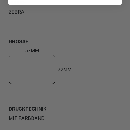
MARKE
ZEBRA
GRÖSSE
57MM
32MM
DRUCKTECHNIK
MIT FARBBAND