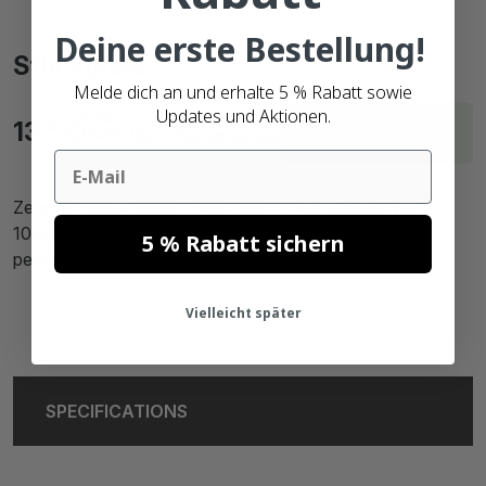
Deine erste Bestellung!
Stückpreis
Melde dich an und erhalte 5 % Rabatt sowie
Updates und Aktionen.
Exkl.
Lieferzeit innerhalb
13,
€
15,
€
33
86
MwSt.
Bruttopreise
von 22 Arbeitstagen
Email
Zebra Z-Select 2000t (3007206-T) kompatibel, Top,
102mm x 64mm, 1100 Etiketten, 25mm Kern, weiß,
5 % Rabatt sichern
permanent
Vielleicht später
SPECIFICATIONS