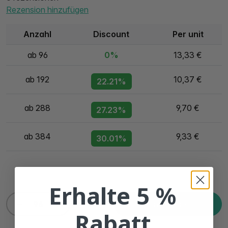
Rezension hinzufügen
Anzahl
Discount
Per unit
ab 96
0%
13,33 €
ab 192
10,37 €
22.21%
ab 288
9,70 €
27.23%
ab 384
9,33 €
30.01%
Erhalte 5 %
In den Warenkorb
Rabatt