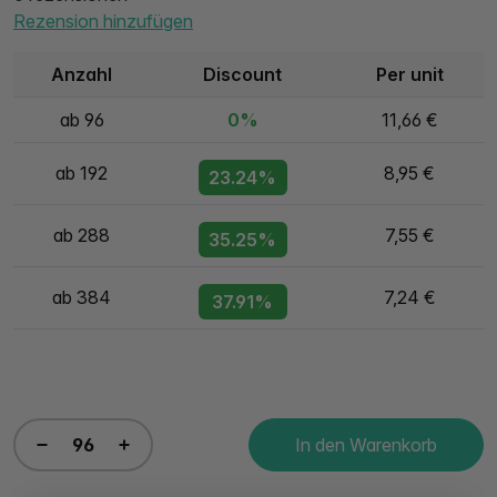
Rezension hinzufügen
Anzahl
Discount
Per unit
ab 96
0%
11,66 €
ab 192
8,95 €
23.24%
ab 288
7,55 €
35.25%
ab 384
7,24 €
37.91%
In den Warenkorb