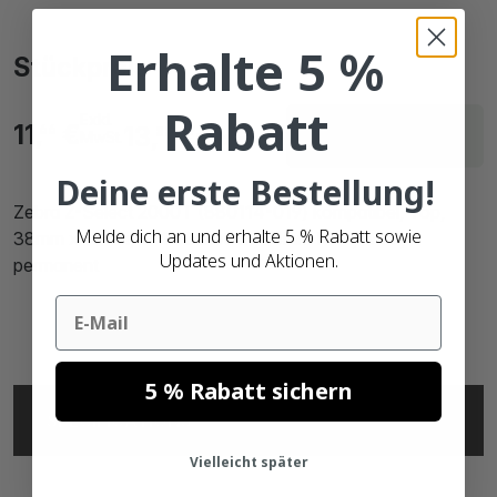
Erhalte 5 %
Stückpreis
Rabatt
Exkl.
Lieferzeit innerhalb
11,
€
13,
€
66
88
MwSt.
Bruttopreise
von 22 Arbeitstagen
Deine erste Bestellung!
Zebra Z-Select 2000T (880114-019) kompatibel, Top,
Melde dich an und erhalte 5 % Rabatt sowie
38mm x 19mm, 6742 Etiketten, 76mm Kern, weiß,
Updates und Aktionen.
permanent
Email
5 % Rabatt sichern
SPECIFICATIONS
Vielleicht später