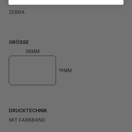
MARKE
ZEBRA
GRÖSSE
38MM
19MM
DRUCKTECHNIK
MIT FARBBAND