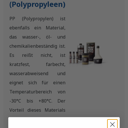
(Polypropyleen)
PP (Polypropylen) ist
ebenfalls ein Material,
das wasser-, öl- und
chemikalienbeständig ist.
Es reißt nicht, ist
kratzfest, farbecht,
wasserabweisend und
eignet sich für einen
Temperaturbereich von
-30°C bis +80°C. Der
Vorteil dieses Materials
liegt darin, dass es