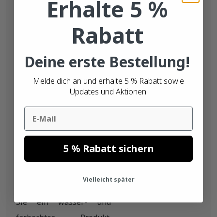
Erhalte 5 %
sowohl drinnen als auch
draußen verwendet
Rabatt
werden kann. Bei der
Bestellung von Etiketten
Deine erste Bestellung!
für Pflanzen sollte
berücksichtigt werden,
Melde dich an und erhalte 5 % Rabatt sowie
Updates und Aktionen.
dass die meisten
Pflanzenetiketten durch
Email
Sonnenlicht und
Bewässerung schnell
5 % Rabatt sichern
brechen oder
ausbleichen. Mit PP
Vielleicht später
(Polypropylen) erhalten
Sie ein wasser- und