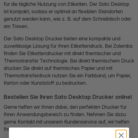
für die tägliche Nutzung von Etiketten. Der Sato Desktop
ist kompakt, sodass er optimal an flexiblen Standorten
genutzt werden kann, wie z. B. auf dem Schreibtisch oder
am Tresen.
Der Sato Desktop Drucker bieten eine kompakte und
zuverlässige Lösung für Ihren Etikettendruck. Bei Zolemba
finden Sie Etikettendrucker mit direkt thermischer und
Thermotransfer Technologie. Bei direkt thermischem Druck
drucken Sie direkt auf thermisches Papier und mit
Thermotransferdruck nutzen Sie ein Farbband, um Papier,
Karton oder Kunststoff zu bedrucken.
Bestellen Sie Ihren Sato Desktop Drucker online!
Gerne helfen wir Ihnen dabei, den perfekten Drucker für
Ihren Anwendungsbereich zu finden. Nehmen Sie dazu
gerne Kontakt mit unserem Kundenservice auf, wir helfen
Ihnen gerne!