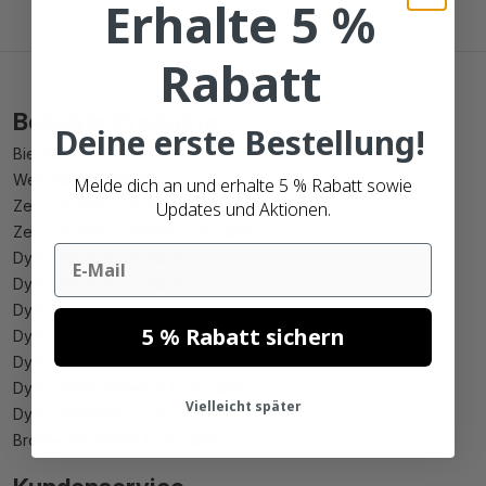
Erhalte 5 %
Rabatt
Beliebte Produkte
Deine erste Bestellung!
Bieretikett erstellen
Weinetikett erstellen
Melde dich an und erhalte 5 % Rabatt sowie
Zebra 102mm x 150mm kompatible
Updates und Aktionen.
Zebra 102mm x 210mm kompatible
Email
Dymo 99010 kompatible
Dymo 99012 kompatible
Dymo 99014 kompatible
5 % Rabatt sichern
Dymo 11352 kompatible
Dymo 11354 kompatible
Dymo 11354 ablösbar kompatible
Vielleicht später
Dymo S0904980 compatible
Brother DK 22205 kompatible