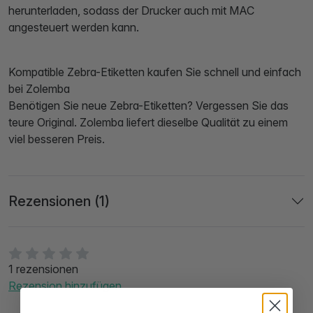
herunterladen, sodass der Drucker auch mit MAC
angesteuert werden kann.
Kompatible Zebra-Etiketten kaufen Sie schnell und einfach
bei Zolemba
Benötigen Sie neue Zebra-Etiketten? Vergessen Sie das
teure Original. Zolemba liefert dieselbe Qualität zu einem
viel besseren Preis.
Rezensionen (1)
1 rezensionen
Rezension hinzufügen