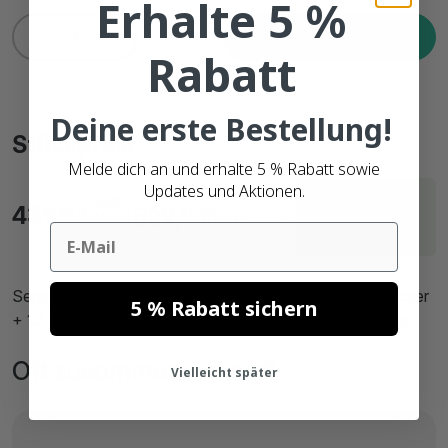
Erhalte 5 %
In den Warenkorb
Rabatt
Deine erste Bestellung!
Stückpreis
Melde dich an und erhalte 5 % Rabatt sowie
Updates und Aktionen.
Lieferzeit
Exkl.
439,
€
522,
€
00
41
MwSt.
innerhalb von 2
Bruttopreise
Email
Arbeitstagen
SendCloud-Starterpaket: Zebra ZD421D Ethernet Drucker
5 % Rabatt sichern
+ 12 Rollen Zebra kompatible Etiketten 102mm x 150mm
Oft zusammen gekauft
Vielleicht später