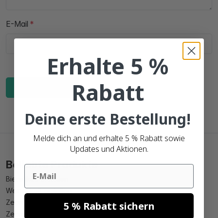
E-Mail
Erhalte 5 %
Rabatt
Hinzufügen
Deine erste Bestellung!
Melde dich an und erhalte 5 % Rabatt sowie
Updates und Aktionen.
Beliebte Produkte
Email
Bieretikett erstellen
Weinetikett erstellen
Zebra 102mm x 150mm kompatible
5 % Rabatt sichern
Zebra 102mm x 210mm kompatible