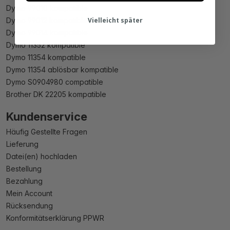
Dymo 99010 kompatible
Dymo 99012 kompatible
Vielleicht später
Dymo 99014 kompatible
Dymo 11352 kompatible
Dymo 11354 kompatible
Dymo 11354 ablösbar kompatible
Dymo S0904980 compatible
Brother DK 22205 kompatible
Kundenservice
Häufig Gestellte Fragen
Lieferung
Datei(en) hochladen
Bestellung
Bezahlung
Mein Account
Rücksendung
Konformitätserklärung PPWR