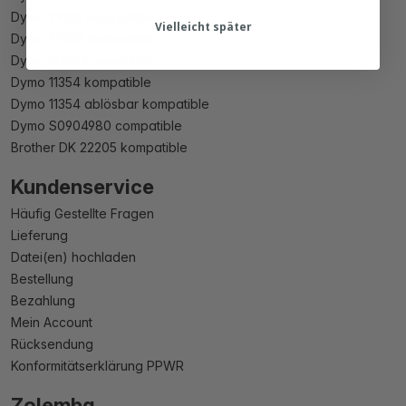
Dymo 99012 kompatible
Vielleicht später
Dymo 99014 kompatible
Dymo 11352 kompatible
Dymo 11354 kompatible
Dymo 11354 ablösbar kompatible
Dymo S0904980 compatible
Brother DK 22205 kompatible
Kundenservice
Häufig Gestellte Fragen
Lieferung
Datei(en) hochladen
Bestellung
Bezahlung
Mein Account
Rücksendung
Konformitätserklärung PPWR
Zolemba