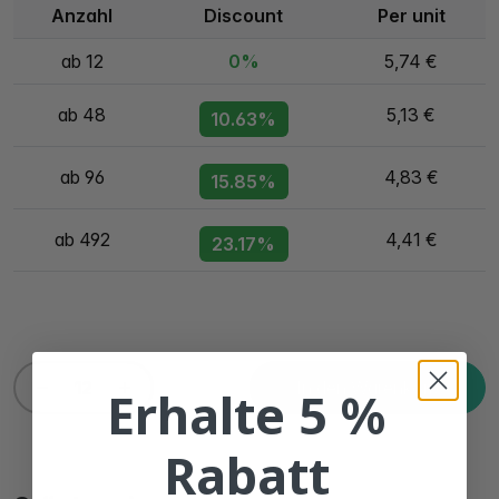
Anzahl
Discount
Per unit
ab 12
0%
5,74 €
ab 48
5,13 €
10.63%
ab 96
4,83 €
15.85%
ab 492
4,41 €
23.17%
In den Warenkorb
Erhalte 5 %
Rabatt