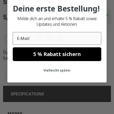
Stückpreis
Deine erste Bestellung!
Exkl.
Lieferzeit innerhalb von
5,
€
6,
€
74
83
MwSt.
Melde dich an und erhalte 5 % Rabatt sowie
Bruttopreise
2 Arbeitstagen
Updates und Aktionen.
Email
Dymo 11352 / S0722520 kompatible Etiketten, 25mm x
5 % Rabatt sichern
54mm, 500 Etiketten, weiß, permanent
Vielleicht später
SPECIFICATIONS
MARKE