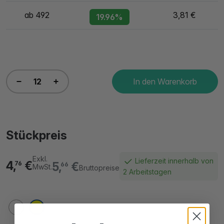
ab 492
3,81 €
19.96%
In den Warenkorb
Stückpreis
Exkl.
Lieferzeit innerhalb von
4,
€
5,
€
76
66
MwSt.
Bruttopreise
2 Arbeitstagen