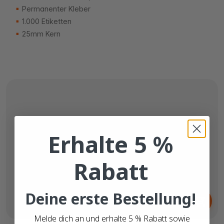
Permanenter Kleber
1.000 Etiketten
25mm Kern
Erhalte 5 %
Rabatt
Ab
Deine erste Bestellung!
3,
€
10
Melde dich an und erhalte 5 % Rabatt sowie