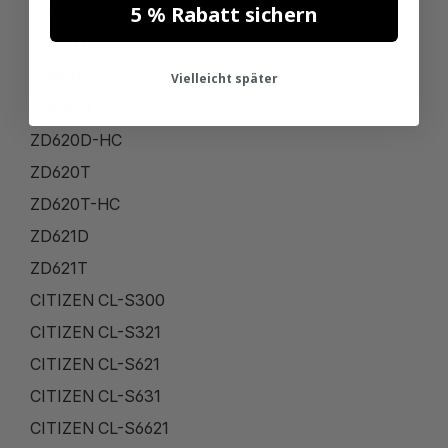
5 % Rabatt sichern
ZD421D
ZD421T
ZD500
Vielleicht später
ZD620D
ZD620D-HC
ZD620T
ZD620T-HC
ZD621D
ZD621T
CITIZEN CL-S300
CITIZEN CL-S321
CITIZEN CL-S621
CITIZEN CL-S631
CITIZEN CL-S6621