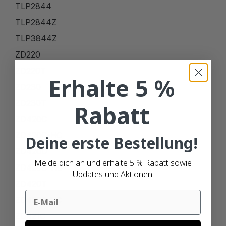
TLP2844
TLP2844Z
TLP3844Z
ZD220
ZD220T
Erhalte 5 %
ZD230
ZD230T
Rabatt
ZD420C
ZD420C-HC
Deine erste Bestellung!
ZD420D
Melde dich an und erhalte 5 % Rabatt sowie
ZD420D-HC
Updates und Aktionen.
ZD420T
Email
ZD420T-HC
ZD421C